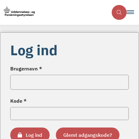
Log ind
Brugernavn *
Kode *
Log ind
Glemt adgangskode?