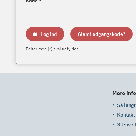
Kode *
Log ind
Glemt adgangskode?
Felter med (*) skal udfyldes
Mere info
Så langt 
Kontakt
SU-over