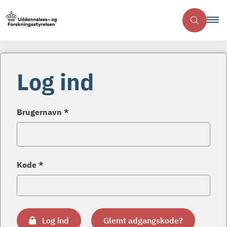
Log ind
Brugernavn *
Kode *
Log ind
Glemt adgangskode?