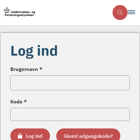
Log ind
Brugernavn *
Kode *
Log ind
Glemt adgangskode?