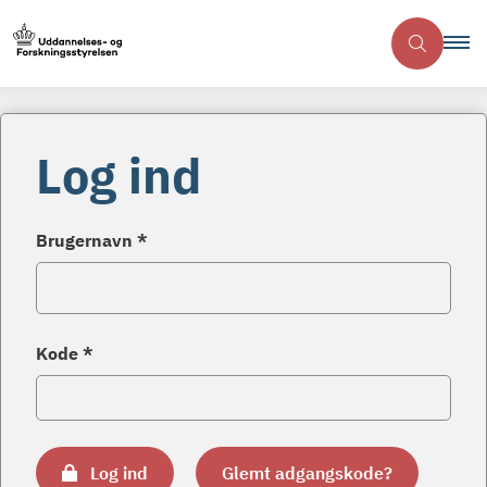
Log ind
Brugernavn *
Kode *
Log ind
Glemt adgangskode?