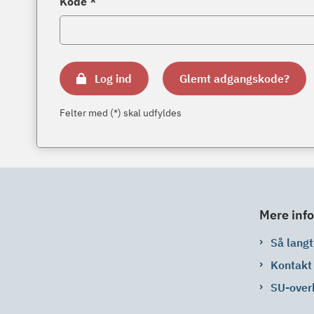
Kode *
Log ind
Glemt adgangskode?
Felter med (*) skal udfyldes
Mere info
Så langt 
Kontakt
SU-over