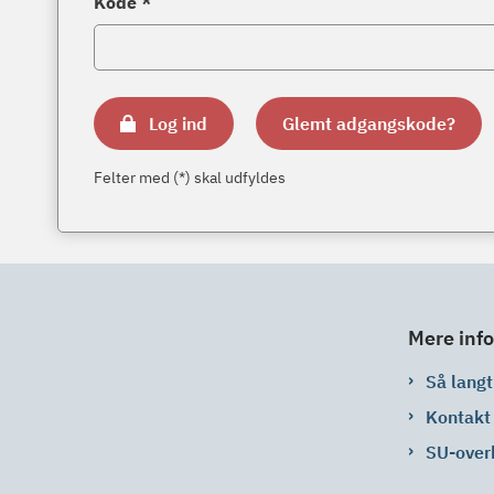
Kode *
Log ind
Glemt adgangskode?
Felter med (*) skal udfyldes
Mere info
Så langt 
Kontakt
SU-over