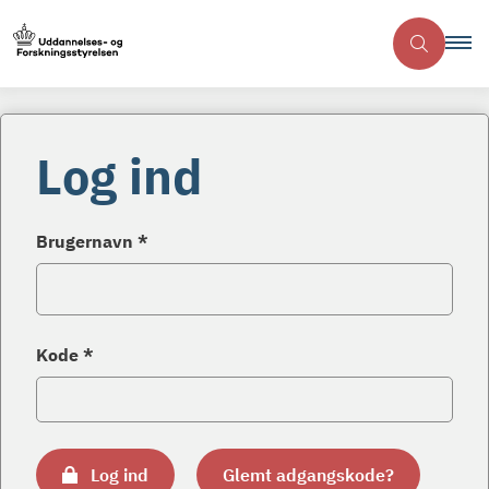
Log ind
Brugernavn *
Kode *
Log ind
Glemt adgangskode?