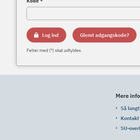
Kode *
Log ind
Glemt adgangskode?
Felter med (*) skal udfyldes
Mere info
Så langt 
Kontakt
SU-over