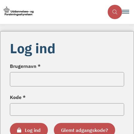
Log ind
Brugernavn *
Kode *
Log ind
Glemt adgangskode?