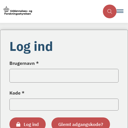
Log ind
Brugernavn *
Kode *
Log ind
Glemt adgangskode?