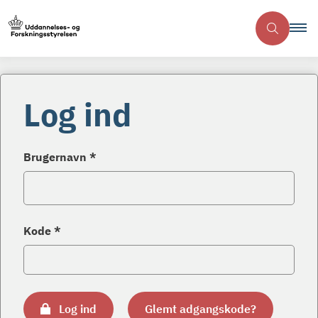
Log ind
Brugernavn *
Kode *
Log ind
Glemt adgangskode?