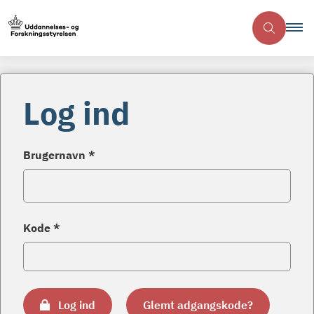
Log ind
Brugernavn *
Kode *
Log ind
Glemt adgangskode?