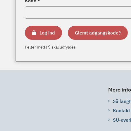
Kode *
Log ind
Glemt adgangskode?
Felter med (*) skal udfyldes
Mere info
Så langt 
Kontakt
SU-over