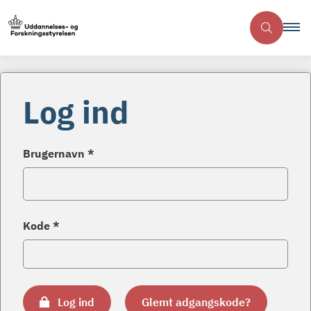
Log ind
Brugernavn *
Kode *
Log ind
Glemt adgangskode?