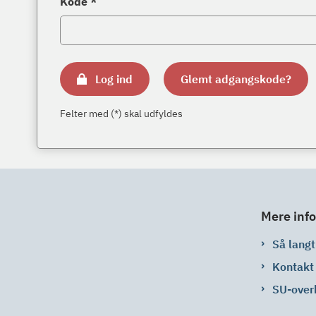
Kode *
Log ind
Glemt adgangskode?
Felter med (*) skal udfyldes
Mere info
Så langt 
Kontakt
SU-over