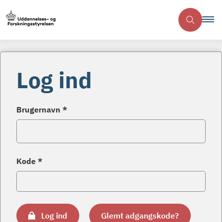
Log ind
Brugernavn *
Kode *
Log ind
Glemt adgangskode?