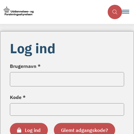
Log ind
Brugernavn *
Kode *
Log ind
Glemt adgangskode?