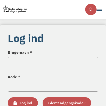
Log ind
Brugernavn *
Kode *
Log ind
Glemt adgangskode?