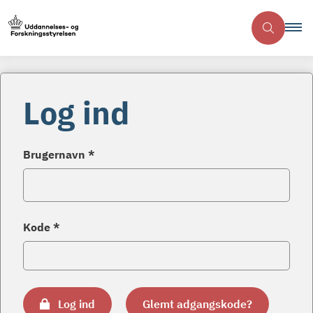
Log ind
Brugernavn *
Kode *
Log ind
Glemt adgangskode?