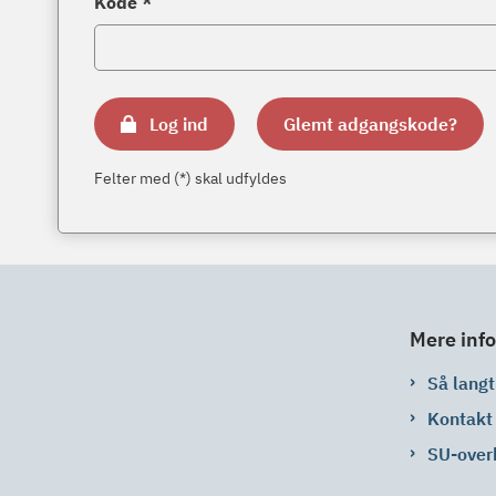
Kode *
Log ind
Glemt adgangskode?
Felter med (*) skal udfyldes
Mere info
Så langt 
Kontakt
SU-over