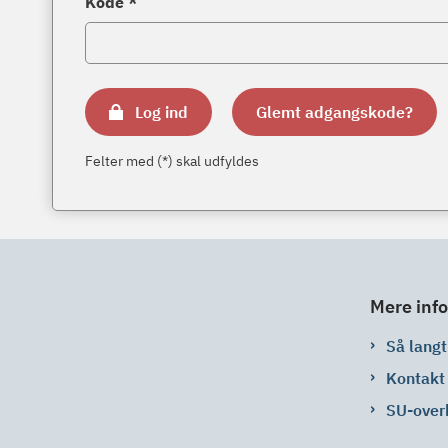
Kode *
Log ind
Glemt adgangskode?
Felter med (*) skal udfyldes
Mere info
Så langt 
Kontakt
SU-over