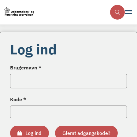
Log ind
Brugernavn *
Kode *
Log ind
Glemt adgangskode?