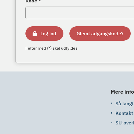
Kode *
Log ind
Glemt adgangskode?
Felter med (*) skal udfyldes
Mere info
Så langt 
Kontakt
SU-over