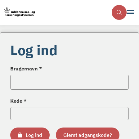
Log ind
Brugernavn *
Kode *
Log ind
Glemt adgangskode?