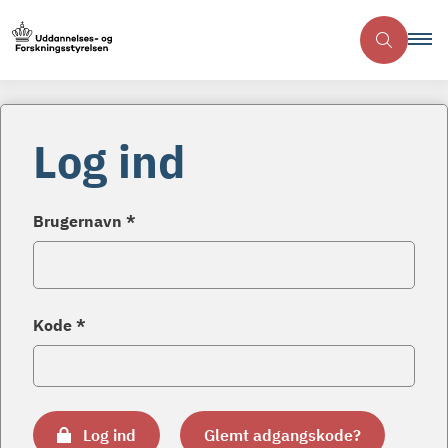
Log ind
Brugernavn *
Kode *
Log ind
Glemt adgangskode?