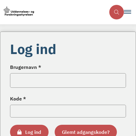
Log ind
Brugernavn *
Kode *
Log ind
Glemt adgangskode?