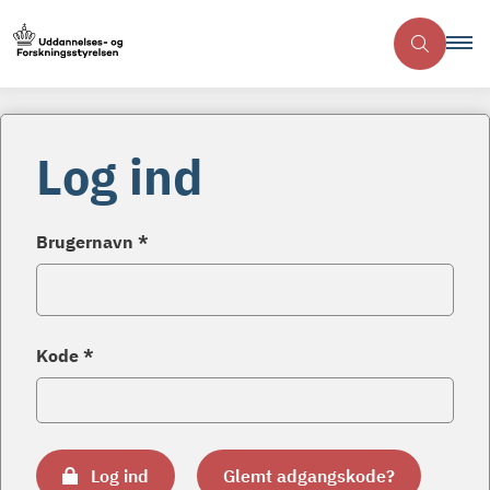
Log ind
Brugernavn *
Kode *
Log ind
Glemt adgangskode?