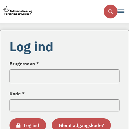
Log ind
Brugernavn *
Kode *
Log ind
Glemt adgangskode?