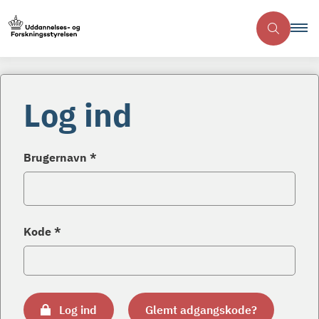
Log ind
Brugernavn *
Kode *
Log ind
Glemt adgangskode?