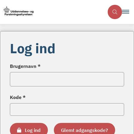
Log ind
Brugernavn *
Kode *
Log ind
Glemt adgangskode?