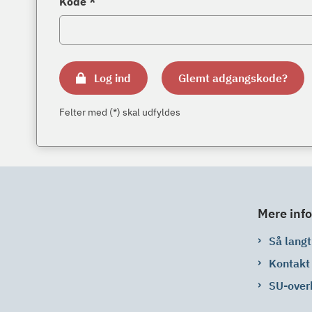
Kode *
Log ind
Glemt adgangskode?
Felter med (*) skal udfyldes
Mere info
Så langt 
Kontakt
SU-over