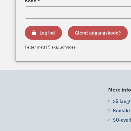
Kode *
Log ind
Glemt adgangskode?
Felter med (*) skal udfyldes
Mere info
Så langt 
Kontakt
SU-over