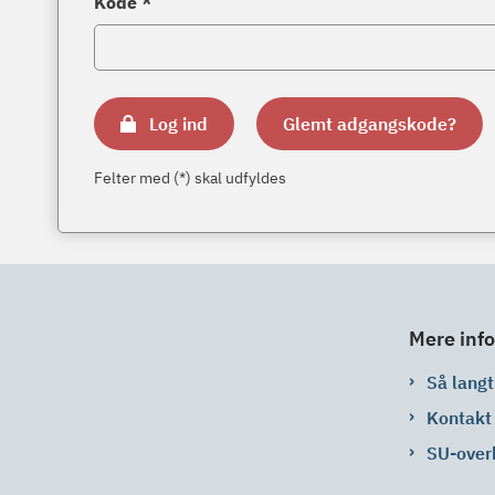
Kode *
Log ind
Glemt adgangskode?
Felter med (*) skal udfyldes
Mere info
Så langt 
Kontakt
SU-over