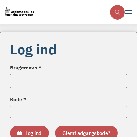
Log ind
Brugernavn *
Kode *
Log ind
Glemt adgangskode?