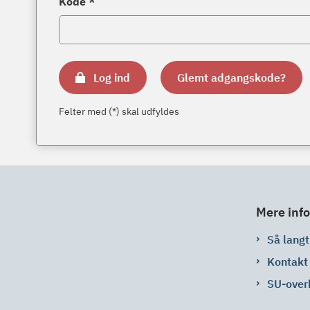
Kode *
Log ind
Glemt adgangskode?
Felter med (*) skal udfyldes
Mere info
Så langt 
Kontakt
SU-over