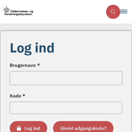
Log ind
Brugernavn *
Kode *
Log ind
Glemt adgangskode?