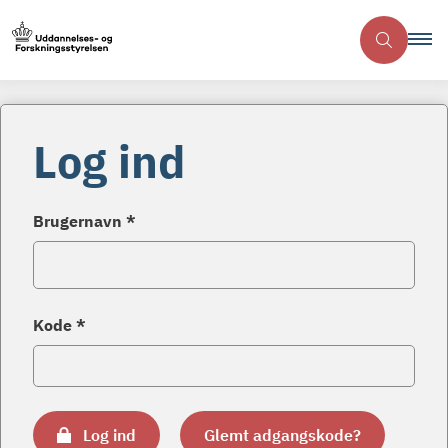
Log ind
Brugernavn *
Kode *
Log ind
Glemt adgangskode?