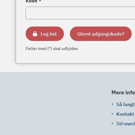
Kode *
Log ind
Glemt adgangskode?
Felter med (*) skal udfyldes
Mere info
Så langt 
Kontakt
SU-over