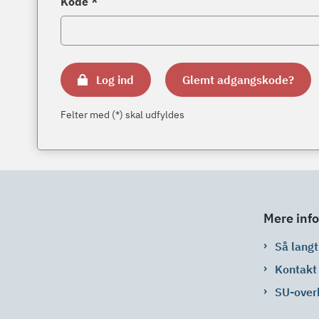
Kode *
Log ind
Glemt adgangskode?
Felter med (*) skal udfyldes
Mere info
Så langt 
Kontakt
SU-over