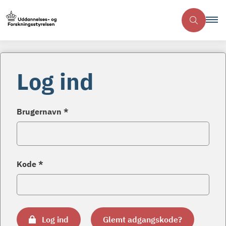
Log ind
Brugernavn *
Kode *
Log ind
Glemt adgangskode?