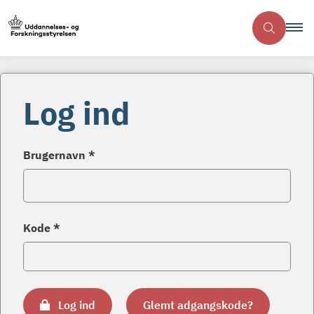
Log ind
Brugernavn *
Kode *
Log ind
Glemt adgangskode?