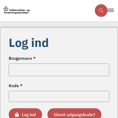
Log ind
Brugernavn *
Kode *
Log ind
Glemt adgangskode?