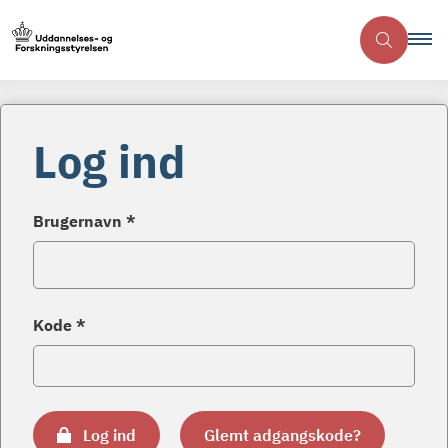
Log ind
Brugernavn *
Kode *
Log ind
Glemt adgangskode?