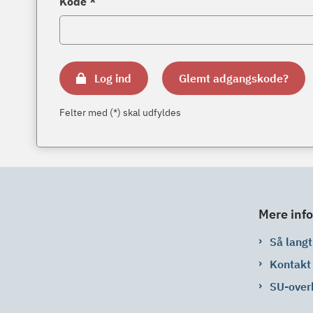
Kode *
Log ind
Glemt adgangskode?
Felter med (*) skal udfyldes
Mere info
Så langt 
Kontakt
SU-over