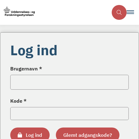
Log ind
Brugernavn *
Kode *
Log ind
Glemt adgangskode?