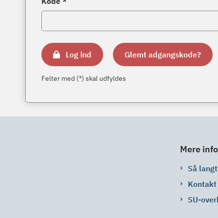
Kode *
Log ind
Glemt adgangskode?
Felter med (*) skal udfyldes
Mere info
Så langt 
Kontakt
SU-over