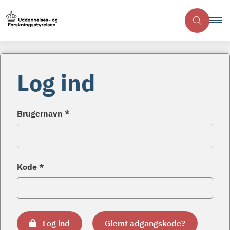
Log ind
Brugernavn *
Kode *
Log ind
Glemt adgangskode?