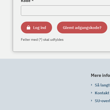
Kode *
Log ind
Glemt adgangskode?
Felter med (*) skal udfyldes
Mere info
Så langt 
Kontakt
SU-over