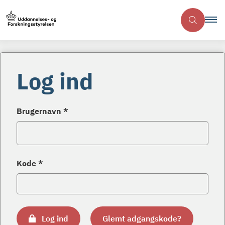
Log ind
Brugernavn *
Kode *
Log ind
Glemt adgangskode?